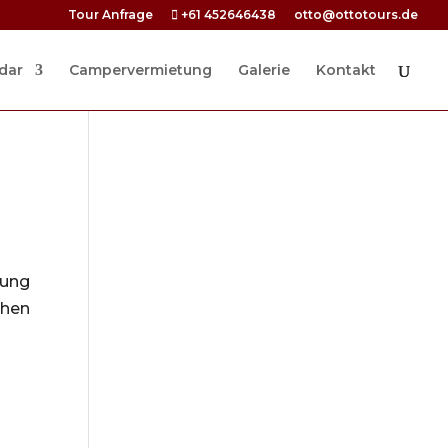
Tour Anfrage
+61 452646438
otto@ottotours.de
dar
Campervermietung
Galerie
Kontakt
rung
chen