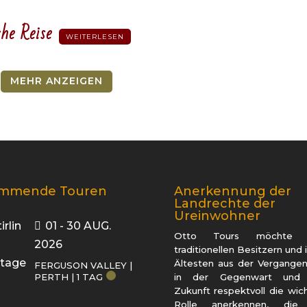
che Reise
WEITERLESEN
MEHR ANZEIGEN
mmende Touren
Anerkennung der
Landrechte der
Ureinwohner
01 - 30 AUG.
Otto Tours möchte 
2026
traditionellen Besitzern und 
Ältesten aus der Vergangen
FERGUSON VALLEY |
PERTH | 1 TAG
in der Gegenwart und
Zukunft respektvoll die wic
Rolle anerkennen, die