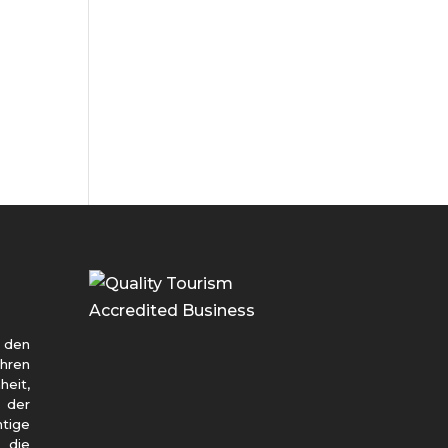
den
ihren
heit,
 der
htige
 die