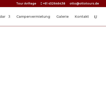
Tour Anfrage
+61 452646438
otto@ottotours.de
dar
Campervermietung
Galerie
Kontakt