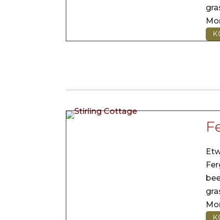
gr
Mo
K
Fe
Etw
Fer
be
gr
Mo
K