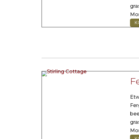
gr
Mo
K
Fe
Etw
Fer
be
gr
Mo
K