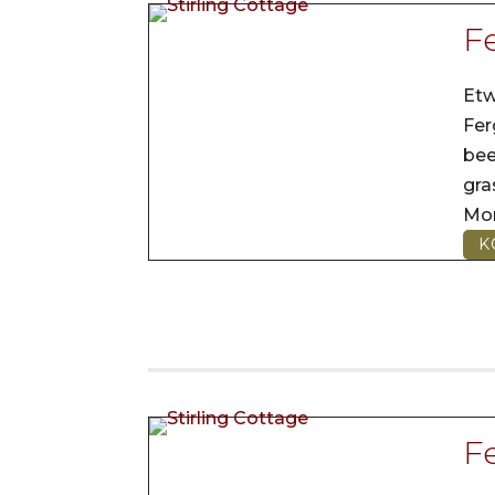
Fe
Etw
Fer
be
gr
Mo
K
Fe