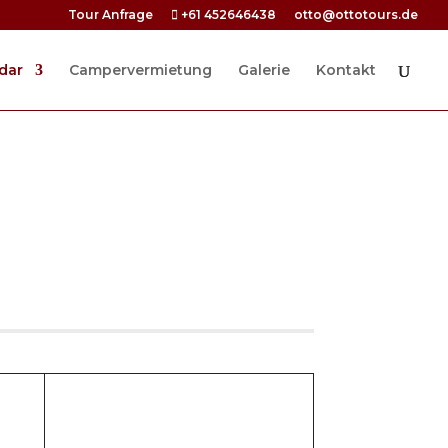
Tour Anfrage
+61 452646438
otto@ottotours.de
dar
Campervermietung
Galerie
Kontakt