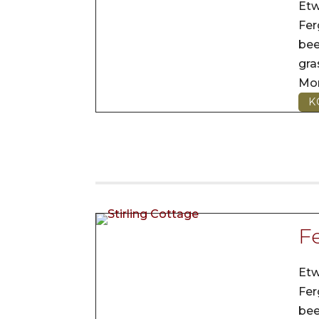
Etw
Fer
be
gr
Mo
K
Fe
Etw
Fer
be