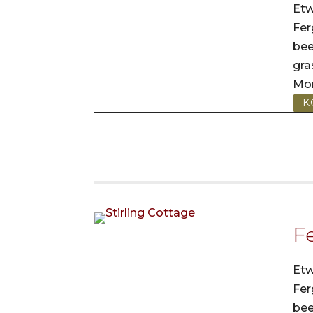
Etw
Fer
be
gr
Mo
K
Fe
Etw
Fer
be