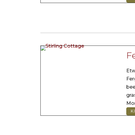
Fe
Etw
Fer
be
gr
Mo
K