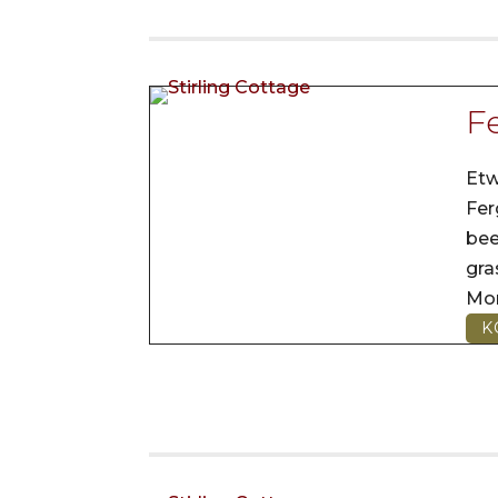
Fe
Etw
Fer
be
gr
Mo
K