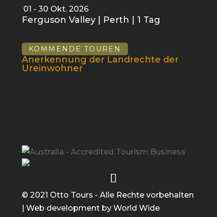
01 - 30 Okt. 2026
Ferguson Valley | Perth | 1 Tag
Keine Veranstaltung gefunden!
KOMMENDE TOUREN
Anerkennung der Landrechte der
Ureinwohner
Otto Tours möchte den traditionellen Besitzern und
ihren Ältesten aus der Vergangenheit, in der
Gegenwart und der Zukunft respektvoll die wichtige
Rolle anerkennen, die die Ureinwohner in Australien
weiterhin spielen, insbesondere auf dem Land und
den Gewässern, die für Outdoor-Aktivitäten und
Erholung genutzt werden.
© 2021 Otto Tours - Alle Rechte vorbehalten
| Web development by
World Wide