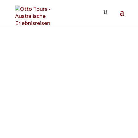
Simpson
Desert –
French