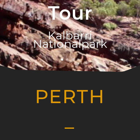
Tour
Kalbarri
Nationalpark
PERTH
–