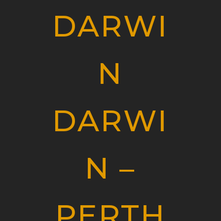
DARWI
N
DARWI
N –
PERTH