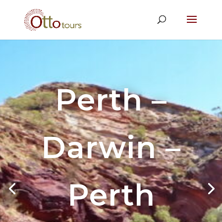
Perth –
Darwin –
Perth