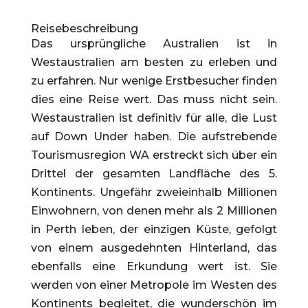
Reisebeschreibung
Das ursprüngliche Australien is
t i
n
Westaustralie
n am besten z
u
e
rleben und
zu erfahren. Nur wenige Erstbesucher finden
dies eine Reise wert. Das muss nicht sein.
Westaustralien ist definiti
v f
ür alle, die Lust
auf
D
own Under haben. Die aufstrebende
Tourismusregion WA erstreckt sich über ein
Drittel der gesamten Landfläche
d
es 5.
Kontinents. Ungefähr zweieinhalb Millionen
Einwohnern, von denen mehr als 2 Millionen
in Perth leben, der einzigen Küste, gefolgt
von einem ausgedehnten Hinterland, das
ebenfalls eine Erkundung wert ist. Sie
werden von einer Metropole im Westen des
Kontinents begleitet, die wunderschön im