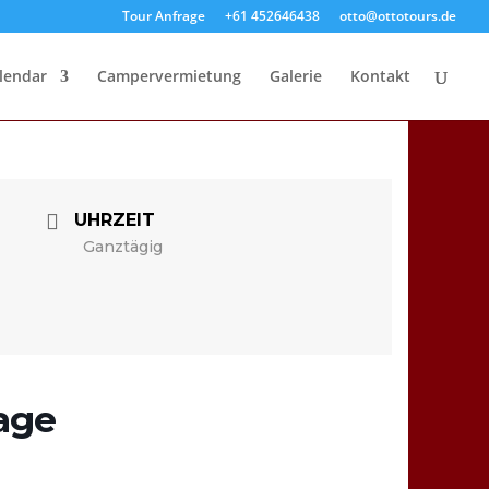
Tour Anfrage
+61 452646438
otto@ottotours.de
lendar
Campervermietung
Galerie
Kontakt
UHRZEIT
Ganztägig
age