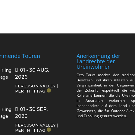
mmende Touren
Anerkennung der
Landrechte der
Ureinwohner
01 - 30 AUG.
Otto Tours möchte den tradition
2026
Besitzern und ihren Ältesten au
Vergangenheit, in der Gegenwar
FERGUSON VALLEY |
der Zukunft respektvoll die wic
PERTH | 1 TAG
Rolle anerkennen, die die Ureinw
in Australien weiterhin spi
insbesondere auf dem Land un
01 - 30 SEP.
Gewässern, die für Outdoor-Aktiv
2026
und Erholung genutzt werden.
FERGUSON VALLEY |
PERTH | 1 TAG