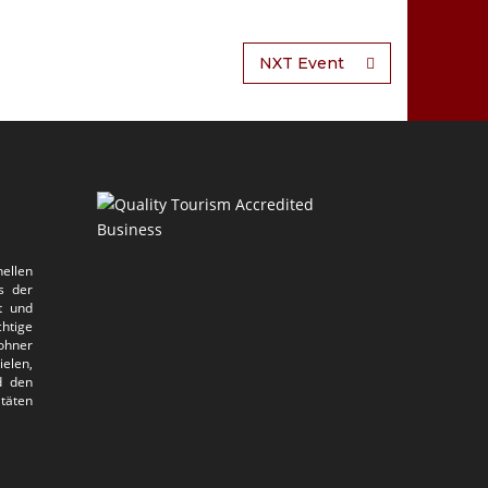
NXT Event
ellen
s der
t und
htige
ohner
elen,
d den
itäten