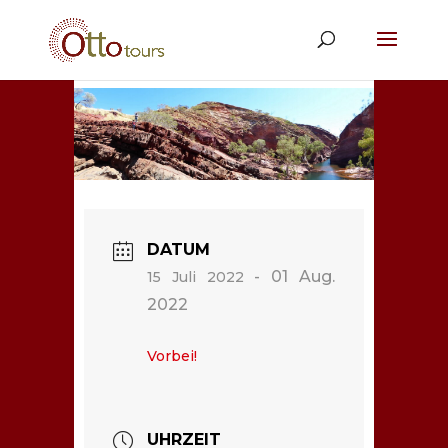
DATUM
- 01 Aug.
15 Juli 2022
2022
Vorbei!
UHRZEIT