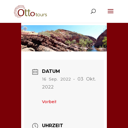
DATUM
- 03 Okt.
16 Sep. 2022
2022
Vorbei!
UHRZEIT