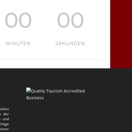
00
00
MINUTEN
SEKUNDEN
ellen
s der
t und
htige
ohner