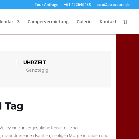
Tour Anfrage
+61 452646438
otto@ottotours.de
lendar
Campervermietung
Galerie
Kontakt
UHRZEIT
Ganztägig
1 Tag
lley eine unvergessliche Reise mit einer
h, mäandrierenden Bächen, nebligen Morgenstunden und