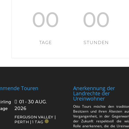
00
00
TAGE
STUNDEN
mmende Touren
Anerkennung der
Landrechte der
Ureinwohner
01 - 30 AUG.
Otto Tours möchte den tradition
2026
Besitzern und ihren Ältesten au
Vergangenheit, in der Gegenwar
FERGUSON VALLEY |
der Zukunft respektvoll die wic
PERTH | 1 TAG
Rolle anerkennen, die die Ureinw