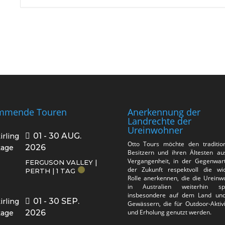
mmende Touren
Anerkennung der
Landrechte der
Ureinwohner
01 - 30 AUG.
Otto Tours möchte den tradition
2026
Besitzern und ihren Ältesten au
Vergangenheit, in der Gegenwar
FERGUSON VALLEY |
der Zukunft respektvoll die wic
PERTH | 1 TAG
Rolle anerkennen, die die Ureinw
in Australien weiterhin spi
insbesondere auf dem Land un
01 - 30 SEP.
Gewässern, die für Outdoor-Aktiv
2026
und Erholung genutzt werden.