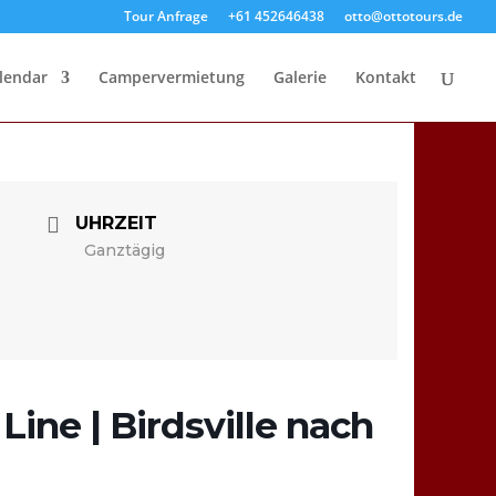
Tour Anfrage
+61 452646438
otto@ottotours.de
lendar
Campervermietung
Galerie
Kontakt
UHRZEIT
Ganztägig
ine | Birdsville nach