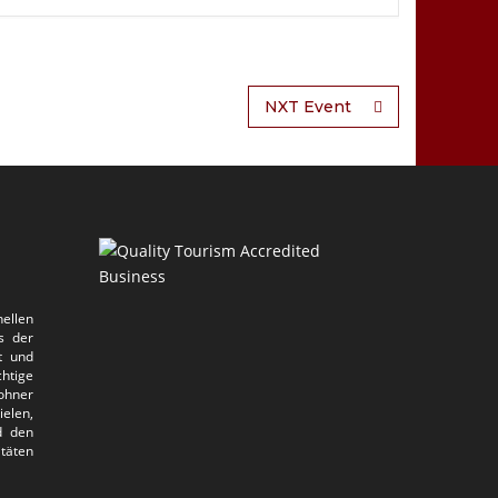
NXT Event
ellen
s der
t und
htige
ohner
elen,
d den
itäten