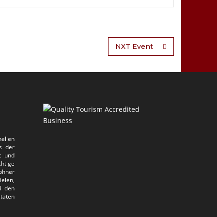
NXT Event
ellen
s der
t und
htige
ohner
elen,
d den
itäten