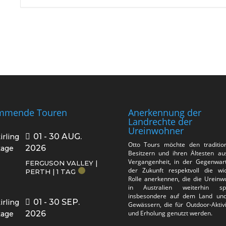
mmende Touren
Anerkennung der
Landrechte der
Ureinwohner
01 - 30 AUG.
Otto Tours möchte den tradition
2026
Besitzern und ihren Ältesten au
Vergangenheit, in der Gegenwar
FERGUSON VALLEY |
der Zukunft respektvoll die wic
PERTH | 1 TAG
Rolle anerkennen, die die Ureinw
in Australien weiterhin spi
insbesondere auf dem Land un
01 - 30 SEP.
Gewässern, die für Outdoor-Aktiv
2026
und Erholung genutzt werden.