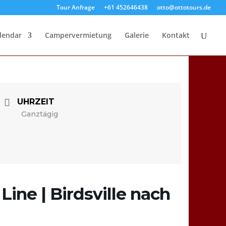
Tour Anfrage
+61 452646438
otto@ottotours.de
lendar
Campervermietung
Galerie
Kontakt
UHRZEIT
Ganztägig
ine | Birdsville nach